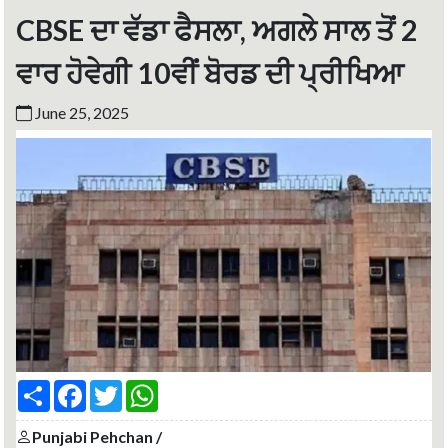
CBSE ਦਾ ਵੱਡਾ ਫੈਸਲਾ, ਅਗਲੇ ਸਾਲ ਤੋਂ 2
ਵਾਰ ਹੋਵੇਗੀ 10ਵੀਂ ਬੋਰਡ ਦੀ ਪ੍ਰੀਖਿਆ
June 25, 2025
S
F
T
W
h
a
w
h
a
c
i
a
r
e
t
t
Punjabi Pehchan /