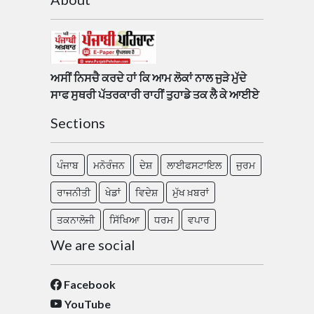
ਅਸੀਂ ਨਿਸਚੈ ਕਰਦੇ ਹਾਂ ਕਿ ਆਮ ਲੋਕਾਂ ਨਾਲ ਜੁੜੇ ਮੁੱਦੇ
ਸਾਫ ਸੁਥਰੀ ਪੱਤਰਕਾਰੀ ਰਾਹੀਂ ਤੁਹਾਡੇ ਤਕ ਲੈ ਕੇ ਆਈਏ
Sections
ਪੰਜਾਬ
ਮਨੋਰੰਜਨ
ਦੇਸ਼
ਲਾਈਫਸਟਾਇਲ
ਜੁਰਮ
ਰਾਜਨੀਤੀ
ਖੇਡਾਂ
ਵਿਦੇਸ਼
ਮੁੱਖ ਖ਼ਬਰਾਂ
ਤਕਨਾਲੋਜੀ
ਸਿੱਖਿਆ
ਧਰਮ
ਵਪਾਰ
We are social
Facebook
YouTube