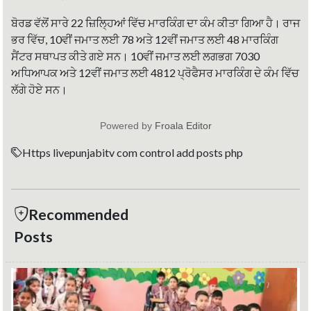
ਬੋਰਡ ਵੱਲੋਂ ਸਾਰੇ 22 ਜ਼ਿਲ੍ਹਿਆਂ ਵਿੱਚ ਮਾਰਕਿੰਗ ਦਾ ਕੰਮ ਕੀਤਾ ਗਿਆ ਹੈ। ਰਾਜ
ਭਰ ਵਿੱਚ, 10ਵੀਂ ਜਮਾਤ ਲਈ 78 ਅਤੇ 12ਵੀਂ ਜਮਾਤ ਲਈ 48 ਮਾਰਕਿੰਗ
ਸੈਂਟਰ ਸਥਾਪਤ ਕੀਤੇ ਗਏ ਸਨ। 10ਵੀਂ ਜਮਾਤ ਲਈ ਲਗਭਗ 7030
ਅਧਿਆਪਕ ਅਤੇ 12ਵੀਂ ਜਮਾਤ ਲਈ 4812 ਪ੍ਰੋਫੈਸਰ ਮਾਰਕਿੰਗ ਦੇ ਕੰਮ ਵਿੱਚ
ਲੱਗੇ ਹੋਏ ਸਨ।
Powered by
Froala Editor
Https livepunjabitv com control add posts php
Recommended
Posts