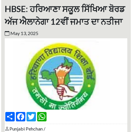
HBSE: ਹਰਿਆਣਾ ਸਕੂਲ ਸਿੱਖਿਆ ਬੋਰਡ
ਅੱਜ ਐਲਾਨੇਗਾ 12ਵੀਂ ਜਮਾਤ ਦਾ ਨਤੀਜਾ
May 13, 2025
S
F
T
W
h
a
w
h
a
c
i
a
r
e
t
t
Punjabi Pehchan /