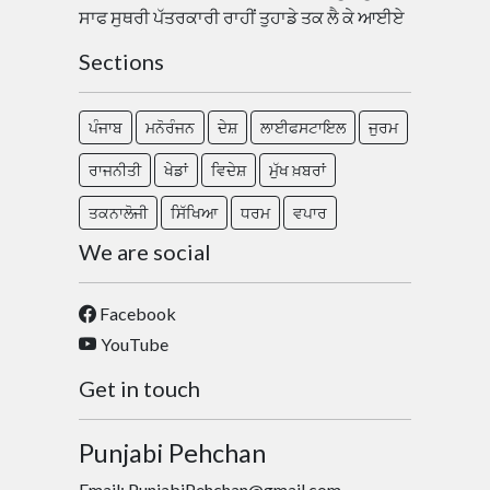
ਸਾਫ ਸੁਥਰੀ ਪੱਤਰਕਾਰੀ ਰਾਹੀਂ ਤੁਹਾਡੇ ਤਕ ਲੈ ਕੇ ਆਈਏ
Sections
ਪੰਜਾਬ
ਮਨੋਰੰਜਨ
ਦੇਸ਼
ਲਾਈਫਸਟਾਇਲ
ਜੁਰਮ
ਰਾਜਨੀਤੀ
ਖੇਡਾਂ
ਵਿਦੇਸ਼
ਮੁੱਖ ਖ਼ਬਰਾਂ
ਤਕਨਾਲੋਜੀ
ਸਿੱਖਿਆ
ਧਰਮ
ਵਪਾਰ
We are social
Facebook
YouTube
Get in touch
Punjabi Pehchan
Email: PunjabiPehchan@gmail.com