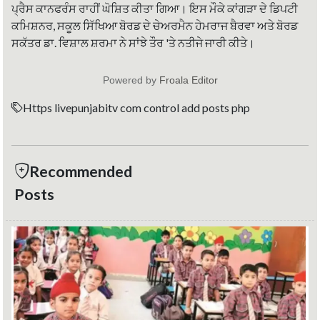
ਪ੍ਰੈਸ ਕਾਨਫਰੰਸ ਰਾਹੀਂ ਘੋਸ਼ਿਤ ਕੀਤਾ ਗਿਆ। ਇਸ ਮੌਕੇ ਕਾਂਗੜਾ ਦੇ ਡਿਪਟੀ
ਕਮਿਸ਼ਨਰ, ਸਕੂਲ ਸਿੱਖਿਆ ਬੋਰਡ ਦੇ ਚੇਅਰਮੈਨ ਹੇਮਰਾਜ ਬੈਰਵਾ ਅਤੇ ਬੋਰਡ
ਸਕੱਤਰ ਡਾ. ਵਿਸ਼ਾਲ ਸ਼ਰਮਾ ਨੇ ਸਾਂਝੇ ਤੌਰ 'ਤੇ ਨਤੀਜੇ ਜਾਰੀ ਕੀਤੇ।
Powered by
Froala Editor
Https livepunjabitv com control add posts php
Recommended
Posts