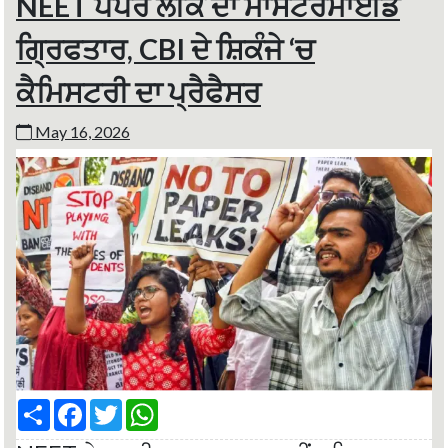
NEET ਪੇਪਰ ਲੀਕ ਦਾ ਮਾਸਟਰਮਾਈਂਡ
ਗ੍ਰਿਫਤਾਰ, CBI ਦੇ ਸ਼ਿਕੰਜੇ ‘ਚ
ਕੈਮਿਸਟਰੀ ਦਾ ਪ੍ਰੈਫੈਸਰ
May 16, 2026
S
F
T
W
h
a
w
h
a
c
i
a