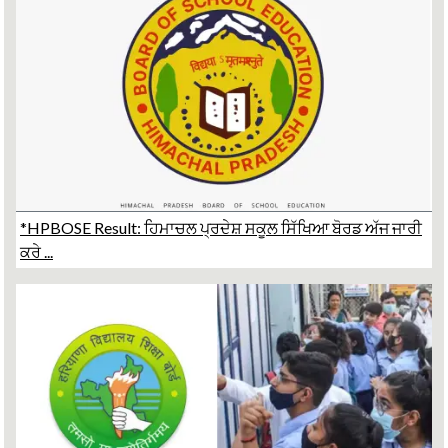
*HPBOSE Result: ਹਿਮਾਚਲ ਪ੍ਰਦੇਸ਼ ਸਕੂਲ ਸਿੱਖਿਆ ਬੋਰਡ ਅੱਜ ਜਾਰੀ
ਕਰੇ ...