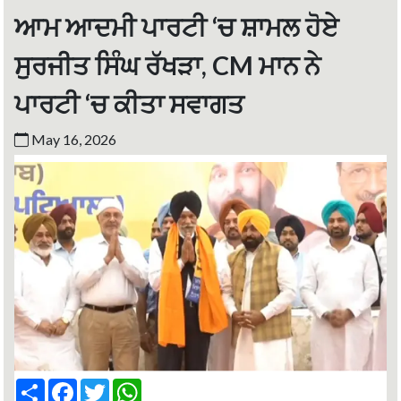
ਆਮ ਆਦਮੀ ਪਾਰਟੀ ‘ਚ ਸ਼ਾਮਲ ਹੋਏ
ਸੁਰਜੀਤ ਸਿੰਘ ਰੱਖੜਾ, CM ਮਾਨ ਨੇ
ਪਾਰਟੀ ‘ਚ ਕੀਤਾ ਸਵਾਗਤ
May 16, 2026
S
F
T
W
h
a
w
h