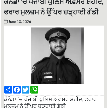
ਕੈਨੇਡਾ ‘ਚ ਪੰਜਾਬੀ ਪੁਲਿਸ ਅਫ਼ਸਰ ਸ਼ਹੀਦ,
ਫਰਾਰ ਮੁਲਜ਼ਮ ਨੇ ਉੱਪਰ ਚੜ੍ਹਾਈ ਗੱਡੀ
June 10, 2026
S
F
T
W
h
a
w
h
a
c
i
a
ਕੈਨੇਡਾ ‘ਚ ਪੰਜਾਬੀ ਪੁਲਿਸ ਅਫ਼ਸਰ ਸ਼ਹੀਦ, ਫਰਾਰ
r
e
t
t
e
b
t
s
ਮੁਲਜ਼ਮ ਨੇ ਉੱਪਰ ਚੜ੍ਹਾਈ ਗੱਡੀ
o
e
A