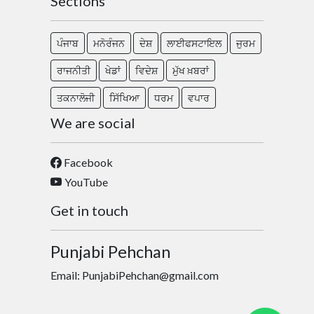
Sections
ਪੰਜਾਬ
ਮਨੋਰੰਜਨ
ਦੇਸ਼
ਲਾਈਫਸਟਾਇਲ
ਜੁਰਮ
ਰਾਜਨੀਤੀ
ਖੇਡਾਂ
ਵਿਦੇਸ਼
ਮੁੱਖ ਖ਼ਬਰਾਂ
ਤਕਨਾਲੋਜੀ
ਸਿੱਖਿਆ
ਧਰਮ
ਵਪਾਰ
We are social
Facebook
YouTube
Get in touch
Punjabi Pehchan
Email: PunjabiPehchan@gmail.com