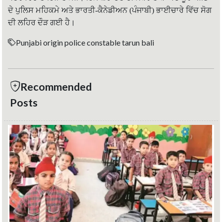
ਦੇ ਪੁਲਿਸ ਮਹਿਕਮੇ ਅਤੇ ਭਾਰਤੀ-ਕੈਨੇਡੀਅਨ (ਪੰਜਾਬੀ) ਭਾਈਚਾਰੇ ਵਿੱਚ ਸੋਗ
ਦੀ ਲਹਿਰ ਦੌੜ ਗਈ ਹੈ।
Punjabi origin police constable tarun bali
Recommended
Posts